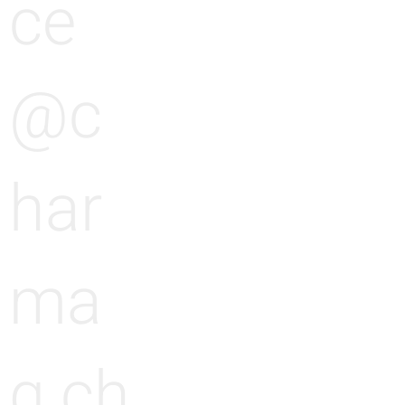
ce
@c
har
ma
g.ch