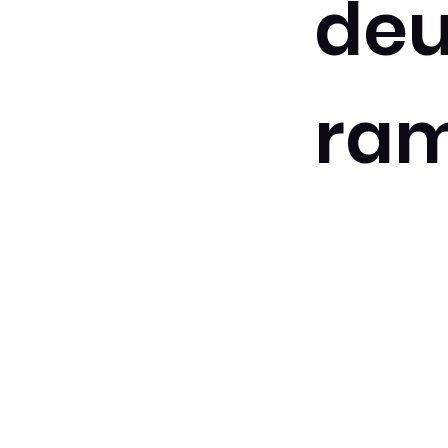
deu
ra