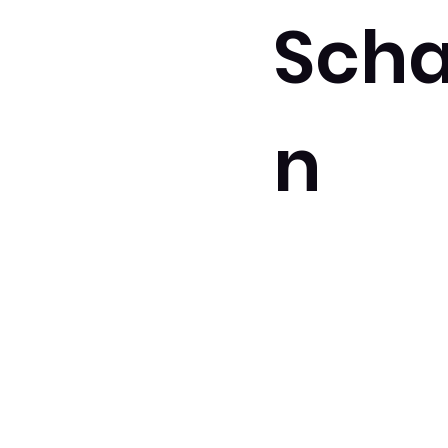
Scha
n