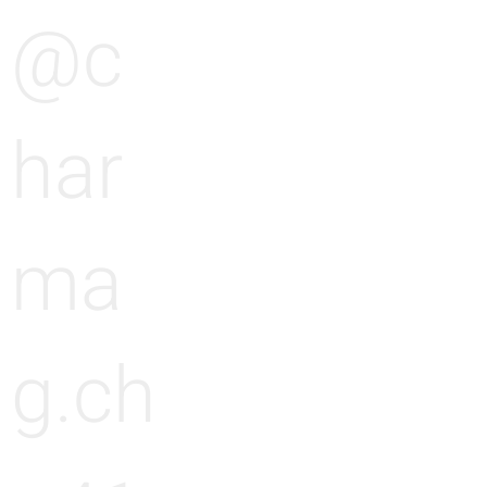
@c
har
ma
g.ch