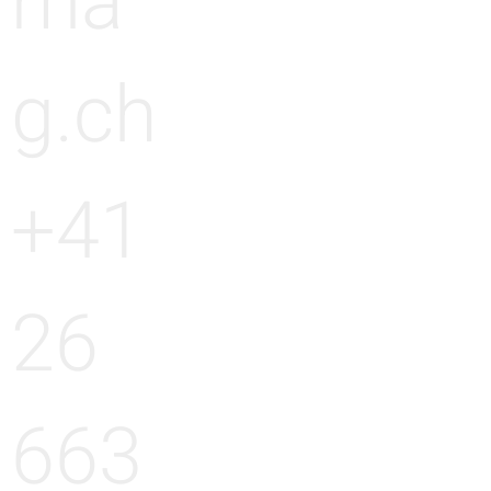
ma
g.ch
+41
26
663