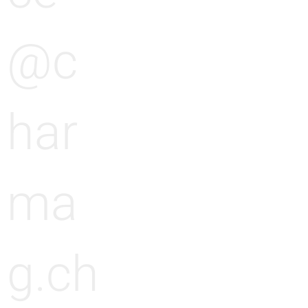
@c
har
ma
g.ch