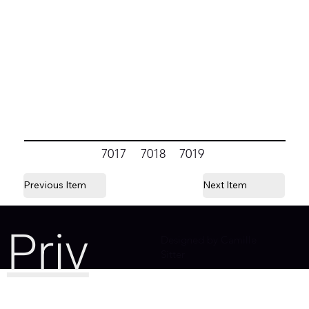
7017
7018
7019
Previous Item
Next Item
Priv
Designed by Camille
Sitter