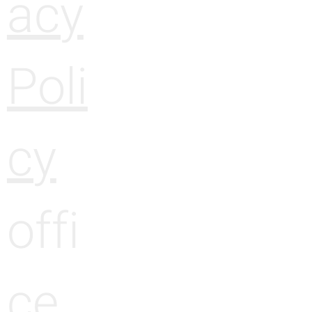
acy
Poli
cy
offi
ce