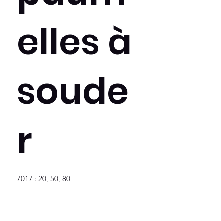
elles à
soude
r
7017 : 20, 50, 80