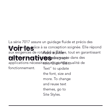
La série 7017 assure un guidage fluide et précis des
Voir les
mouvements grâce à sa conception soignée. Elle répond
aux exigences de rotation régulière, tout en garantissant
Add a Title
alternatives
fiabilité et constance de performance dans des
Add paragraph
applications nécessitant une grande qualité de
text. Click “Edit
fonctionnement.
Text” to update
the font, size and
more. To change
and reuse text
themes, go to
Site Styles.