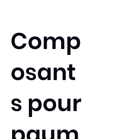
Comp
osant
s pour
paum