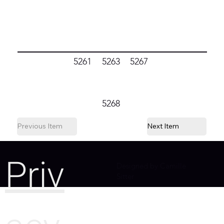
5261
5263
5267
5268
Previous Item
Next Item
Priv
Designed by Camille
Sitter