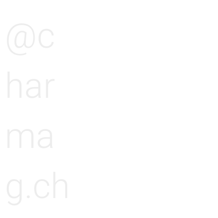
@c
har
ma
g.ch