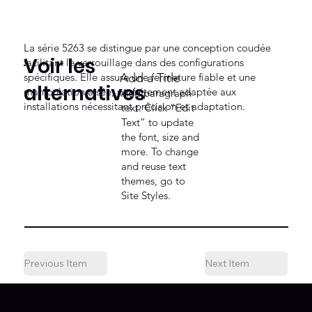
La série 5263 se distingue par une conception coudée
Voir les
facilitant le verrouillage dans des configurations
spécifiques. Elle assure une fermeture fiable et une
Add a Title
alternatives
manipulation aisée, parfaitement adaptée aux
Add paragraph
installations nécessitant précision et adaptation.
text. Click “Edit
Text” to update
the font, size and
more. To change
and reuse text
themes, go to
Site Styles.
Previous Item
Next Item