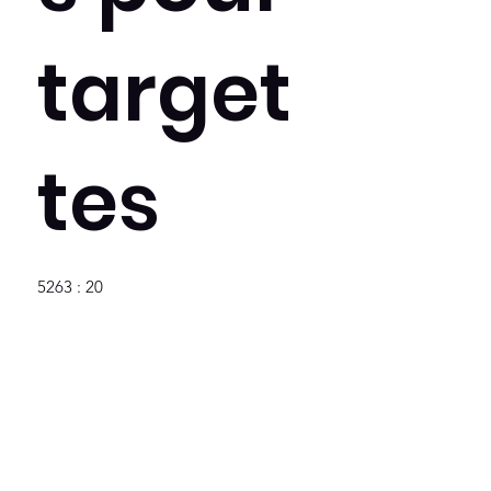
target
tes
5263 : 20