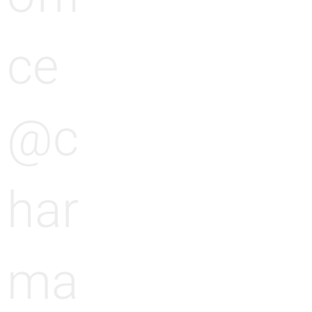
ce
@c
har
ma