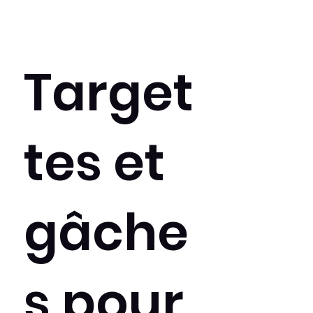
Target
tes et
gâche
s pour