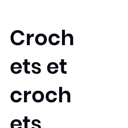
Croch
ets et
croch
ets