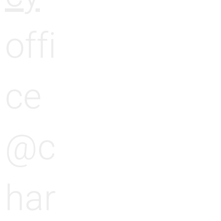
offi
ce
@c
har