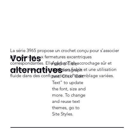
La série 3965 propose un crochet conçu pour s’associer
Voir les
efficacement aux fermetures excentriques
correspondantes. Elle garantit un accrochage sûr et
Add a Title
alternatives
constant, assurant un maintien fiable et une utilisation
Add paragraph
fluide dans des configurations d’assemblage variées.
text. Click “Edit
Text” to update
the font, size and
more. To change
and reuse text
themes, go to
Site Styles.