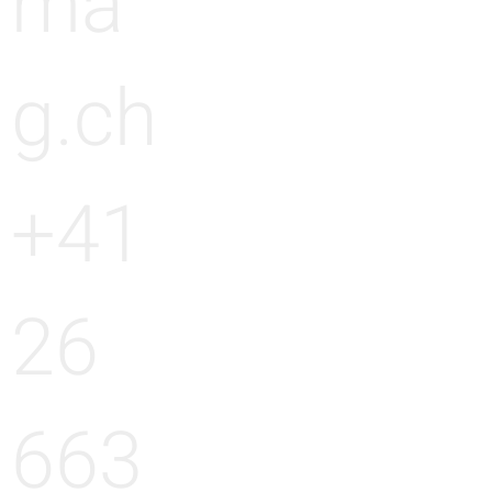
ma
g.ch
+41
26
663