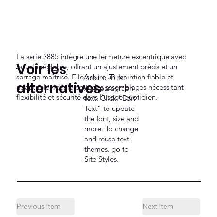
La série 3885 intègre une fermeture excentrique avec
Voir les
boucle réglable, offrant un ajustement précis et un
serrage maîtrisé. Elle assure un maintien fiable et
Add a Title
alternatives
adaptable, idéale pour des assemblages nécessitant
Add paragraph
flexibilité et sécurité dans l’usage quotidien.
text. Click “Edit
Text” to update
the font, size and
more. To change
and reuse text
themes, go to
Site Styles.
Previous Item
Next Item