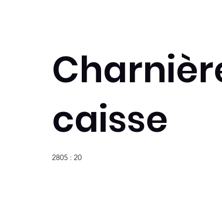
Charnièr
caisse
2805 : 20