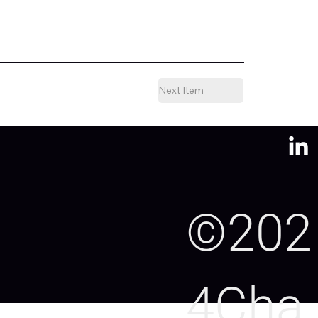
Next Item
©202
4Cha