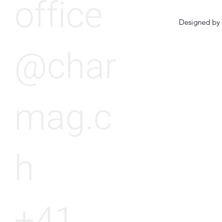
office
Designed by 
@char
mag.c
h
+41