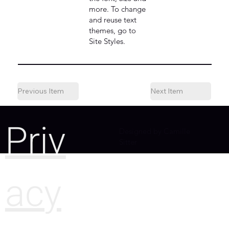
more. To change
and reuse text
themes, go to
Site Styles.
Previous Item
Next Item
Priv
Designed by Camille
Sitter
acy