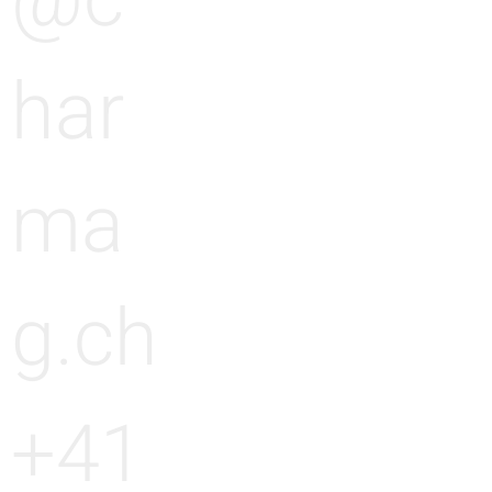
@c
har
ma
g.ch
+41