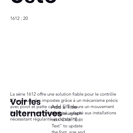
1612 : 20
La série 1612 offre une solution fiable pour le contrôle
Voir les
d’ouverture des impostes grâce à un mécanisme précis
avec pivot et patte carrée. Elle assure un mouvement
Add a Title
alternatives
fluide et un maintien sécurisé, adapté aux installations
Add paragraph
nécessitant régularité et durabilité.
text. Click “Edit
Text” to update
the font, size and