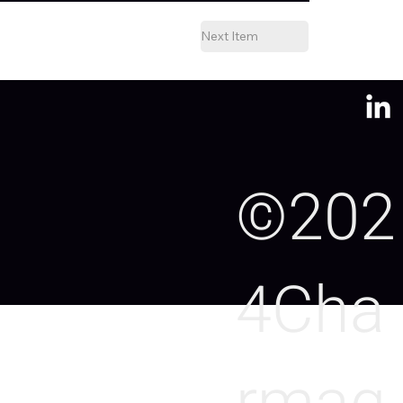
Next Item
©202
4Cha