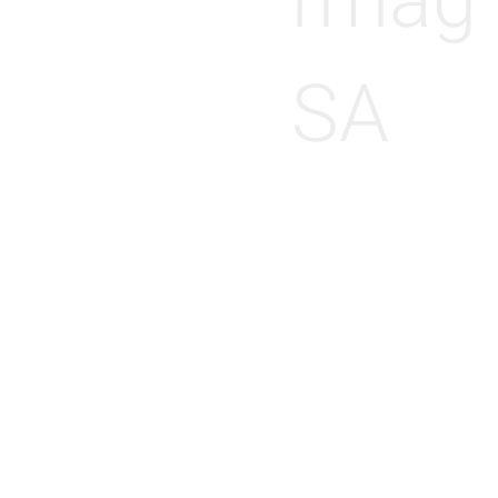
rmag
SA