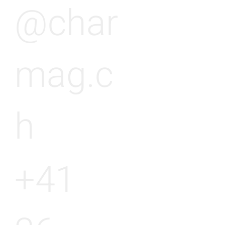
@char
mag.c
h
+41