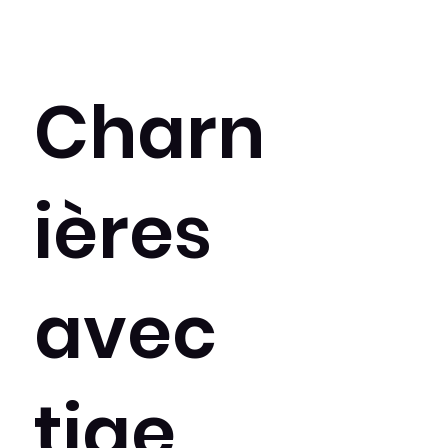
Charn
ières
avec
tige