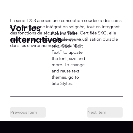
La série 1253 associe une conception coudée à des coins
Voir les
arrondis pour une intégration soignée, tout en intégrant
des fonctions de sécurité avancées. Certifiée SKG, elle
Add a Title
alternatives
garantit une protection fiable et une utilisation durable
Add paragraph
dans les environnements exigeants.
text. Click “Edit
Text” to update
the font, size and
more. To change
and reuse text
themes, go to
Site Styles.
Previous Item
Next Item