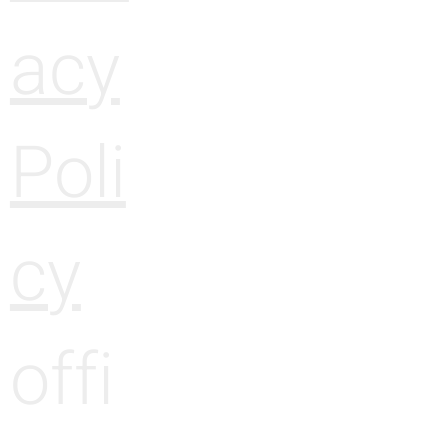
acy
Poli
cy
offi