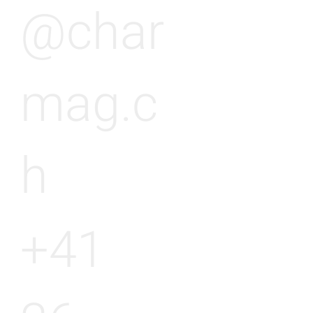
@char
mag.c
h
+41