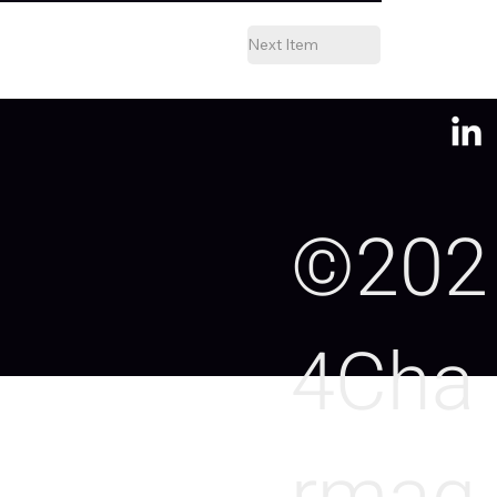
Next Item
©202
4Cha