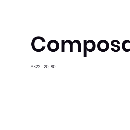
Composa
A322 : 20, 80