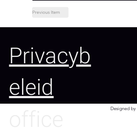
Previous Item
Privacyb
eleid
office
Designed by 