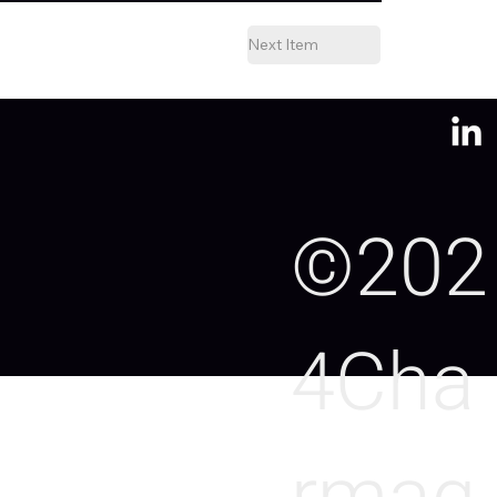
Next Item
©202
4Cha