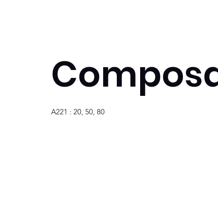
Composa
A221 : 20, 50, 80