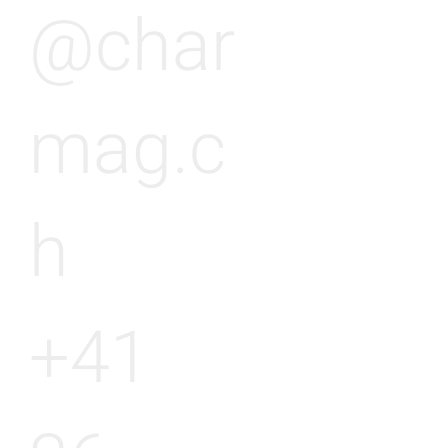
@char
mag.c
h
+41