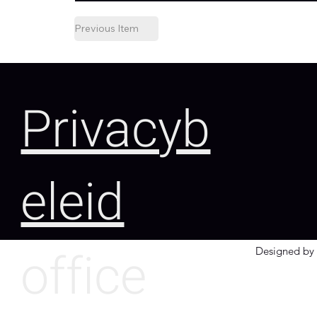
Previous Item
Privacyb
eleid
office
Designed by 