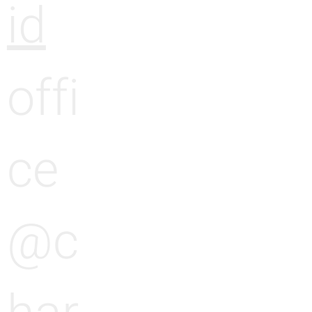
id
offi
ce
@c