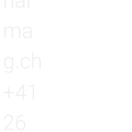
har
ma
g.ch
+41
26