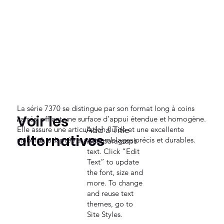
La série 7370 se distingue par son format long à coins
Voir les
carrés, offrant une surface d’appui étendue et homogène.
Elle assure une articulation fluide et une excellente
Add a Title
alternatives
stabilité, adaptée aux assemblages précis et durables.
Add paragraph
text. Click “Edit
Text” to update
the font, size and
more. To change
and reuse text
themes, go to
Site Styles.