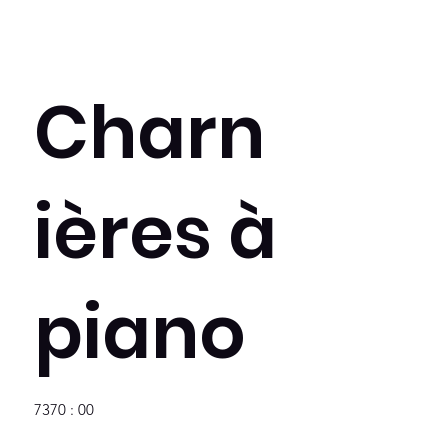
Charn
ières à
piano
7370 : 00