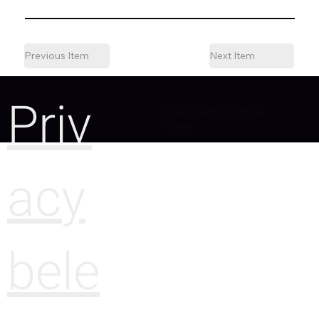
Previous Item
Next Item
Priv
Designed by Camille
Sitter
acy
bele