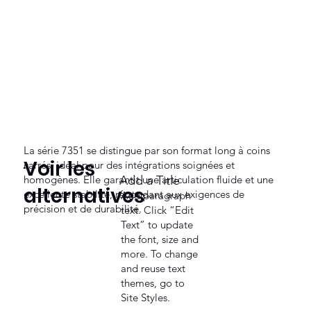
La série 7351 se distingue par son format long à coins
Voir les
carrés, idéal pour des intégrations soignées et
homogènes. Elle garantit une articulation fluide et une
Add a Title
alternatives
excellente stabilité, répondant aux exigences de
Add paragraph
précision et de durabilité.
text. Click “Edit
Text” to update
the font, size and
more. To change
and reuse text
themes, go to
Site Styles.