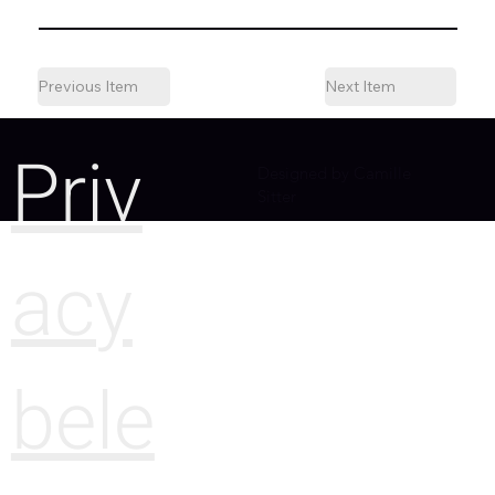
Previous Item
Next Item
Priv
Designed by Camille
Sitter
acy
bele