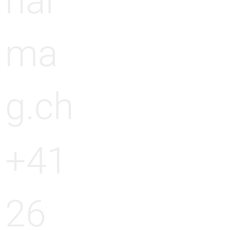
har
ma
g.ch
+41
26