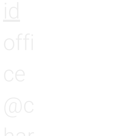
id
offi
ce
@c