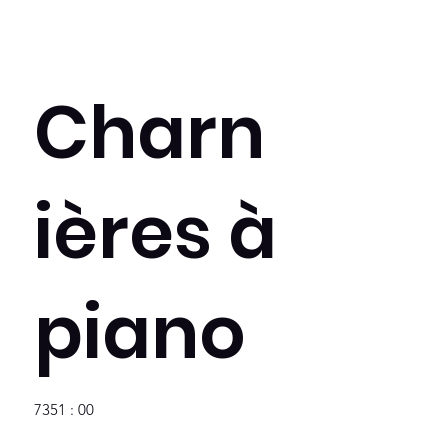
Charn
ières à
piano
7351 : 00