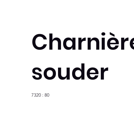
Charnièr
souder
7320 : 80