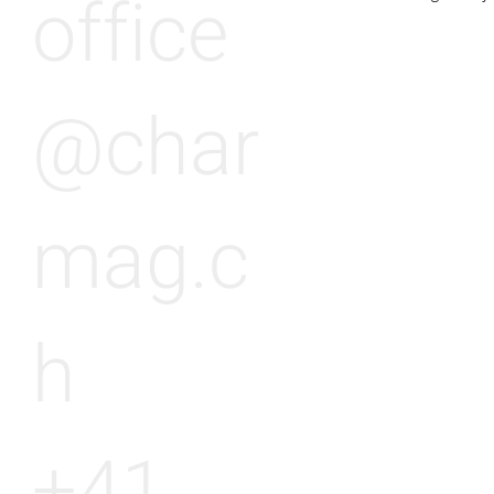
office
@char
mag.c
h
+41