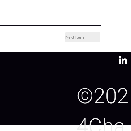
Next Item
©202
4Cha