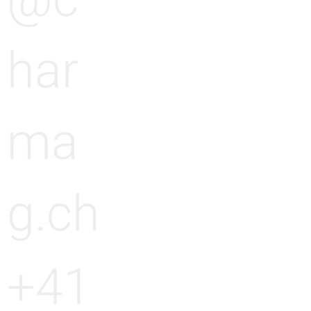
@c
har
ma
g.ch
+41