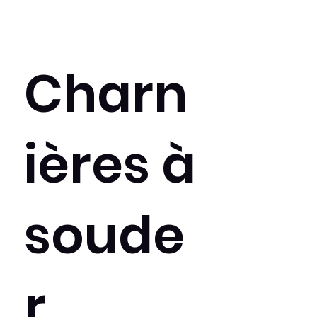
Charn
ières à
soude
r