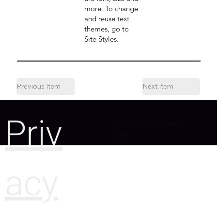
more. To change
and reuse text
themes, go to
Site Styles.
Previous Item
Next Item
Priv
Designed by Camille
Sitter
acy