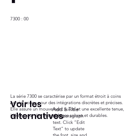
7300 : 00
La série 7300 se caractérise par un format étroit à coins
Voir les
carrés, conçu pour des intégrations discrètes et précises.
Elle assure un mouvement fluide et une excellente tenue,
Add a Title
alternatives
idéale pour des assemblages sobres et durables.
Add paragraph
text. Click “Edit
Text” to update
the font, size and