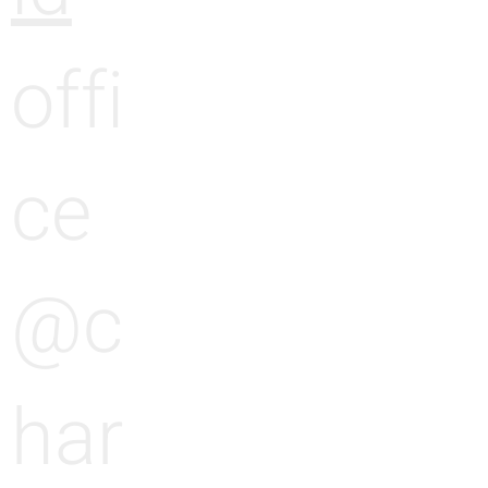
offi
ce
@c
har