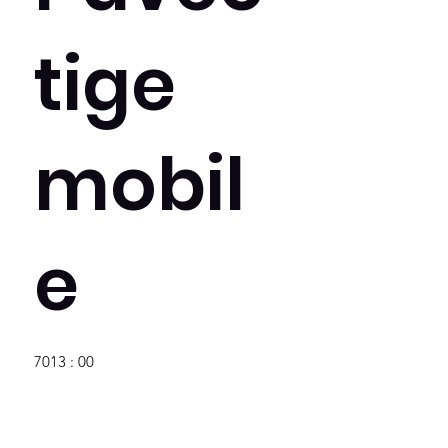
tige
mobil
e
7013 : 00