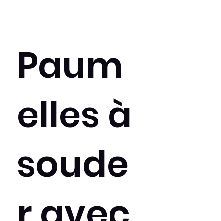
Paum
elles à
soude
r avec