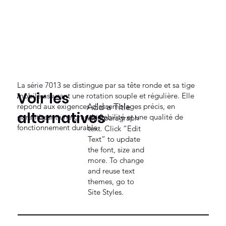
La série 7013 se distingue par sa tête ronde et sa tige
Voir les
mobile assurant une rotation souple et régulière. Elle
répond aux exigences d’assemblages précis, en
Add a Title
alternatives
garantissant une grande fiabilité et une qualité de
Add paragraph
fonctionnement durable.
text. Click “Edit
Text” to update
the font, size and
more. To change
and reuse text
themes, go to
Site Styles.