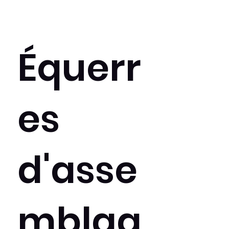
Équerr
es
d'asse
mblag