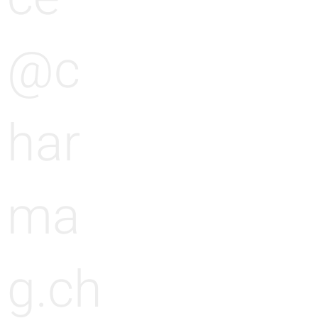
@c
har
ma
g.ch