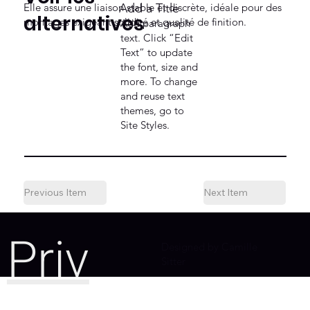
Elle assure une liaison stable et discrète, idéale pour des
Add a Title
alternatives
montages exigeant solidité et qualité de finition.
Add paragraph
text. Click “Edit
Text” to update
the font, size and
more. To change
and reuse text
themes, go to
Site Styles.
Previous Item
Next Item
Priv
Designed by Camille
Sitter