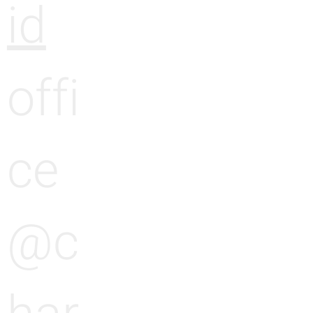
id
offi
ce
@c