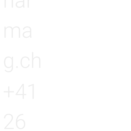
har
ma
g.ch
+41
26