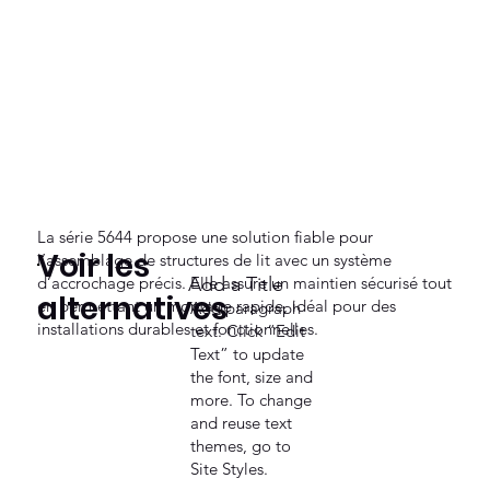
La série 5644 propose une solution fiable pour
Voir les
l’assemblage de structures de lit avec un système
d’accrochage précis. Elle assure un maintien sécurisé tout
Add a Title
alternatives
en permettant un montage rapide, idéal pour des
Add paragraph
installations durables et fonctionnelles.
text. Click “Edit
Text” to update
the font, size and
more. To change
and reuse text
themes, go to
Site Styles.