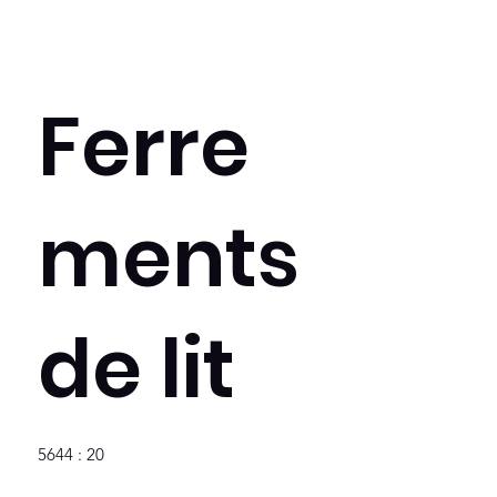
Ferre
ments
de lit
5644 : 20