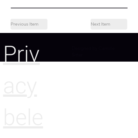
Previous Item
Next Item
Priv
Designed by Camille
Sitter
acy
bele