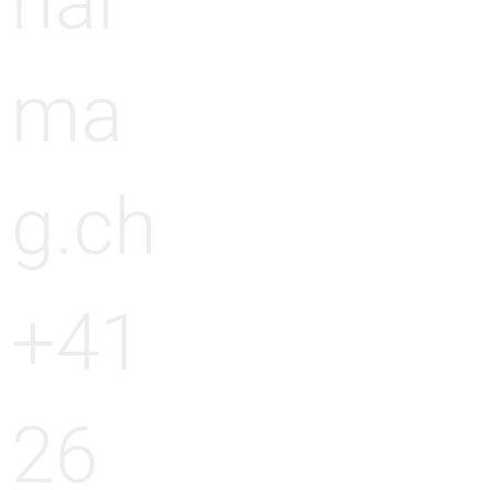
har
ma
g.ch
+41
26