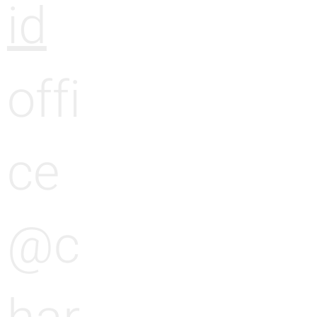
id
offi
ce
@c