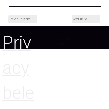
Previous Item
Next Item
Priv
Designed by Camille
Sitter
acy
bele