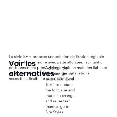
La série 5307 propose une solution de fixation réglable
Voir les
pour portes d’armoire avec patte allongée, facilitant un
positionnement précis. Elle garantit un maintien fiable et
Add a Title
alternatives
un ajustement fin, idéale pour des installations
Add paragraph
nécessitant flexibilité et stabilité durable.
text. Click “Edit
Text” to update
the font, size and
more. To change
and reuse text
themes, go to
Site Styles.