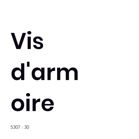
Vis
d'arm
oire
5307 : 30