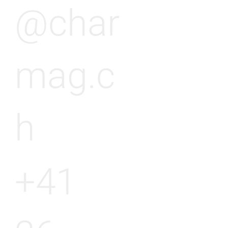
@char
mag.c
h
+41