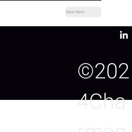
Next Item
©202
4Cha