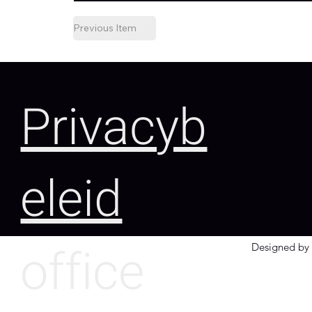
Previous Item
Privacyb
eleid
office
Designed by 