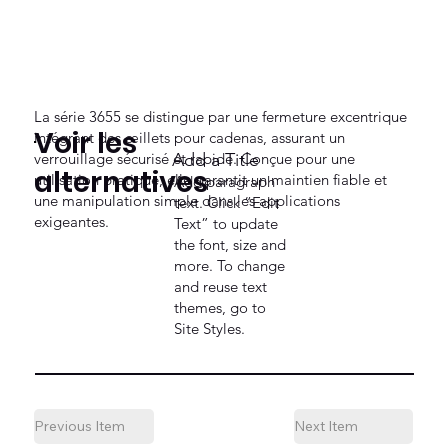
La série 3655 se distingue par une fermeture excentrique
Voir les
intégrant des œillets pour cadenas, assurant un
verrouillage sécurisé et rapide. Conçue pour une
Add a Title
alternatives
utilisation pratique, elle garantit un maintien fiable et
Add paragraph
une manipulation simple dans les applications
text. Click “Edit
exigeantes.
Text” to update
the font, size and
more. To change
and reuse text
themes, go to
Site Styles.
Previous Item
Next Item