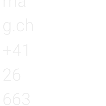
ma
g.ch
+41
26
663