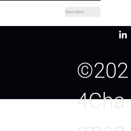
Next Item
©202
4Cha