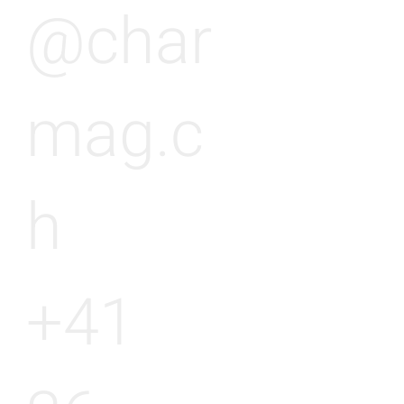
@char
mag.c
h
+41