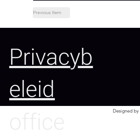
Previous Item
Privacyb
eleid
office
Designed by 