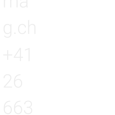
ma
g.ch
+41
26
663