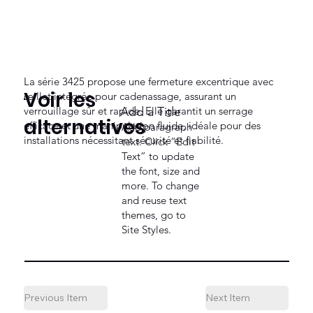
La série 3425 propose une fermeture excentrique avec
Voir les
œillet intégrée pour cadenassage, assurant un
verrouillage sûr et rapide. Elle garantit un serrage
Add a Title
alternatives
efficace et une manipulation fluide, idéale pour des
Add paragraph
installations nécessitant sécurité et fiabilité.
text. Click “Edit
Text” to update
the font, size and
more. To change
and reuse text
themes, go to
Site Styles.
Previous Item
Next Item