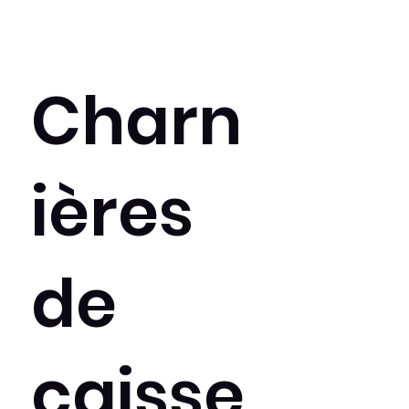
Charn
ières
de
caisse