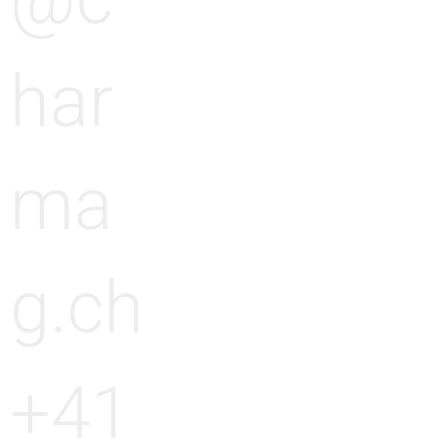
@c
har
ma
g.ch
+41