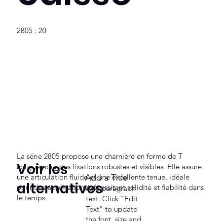
2805 : 20
La série 2805 propose une charnière en forme de T
Voir les
conçue pour des fixations robustes et visibles. Elle assure
une articulation fluide et une excellente tenue, idéale
Add a Title
alternatives
pour des applications nécessitant solidité et fiabilité dans
Add paragraph
le temps.
text. Click “Edit
Text” to update
the font, size and