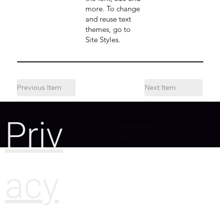
more. To change
and reuse text
themes, go to
Site Styles.
Previous Item
Next Item
Priv
Designed by Camille
Sitter
acy