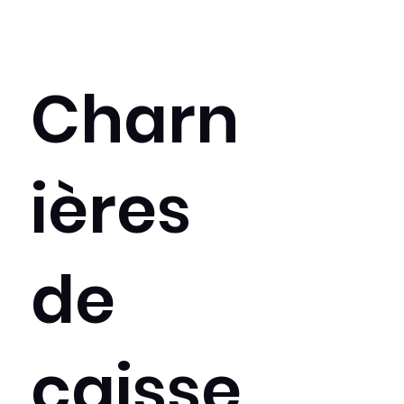
Charn
ières
de
caisse