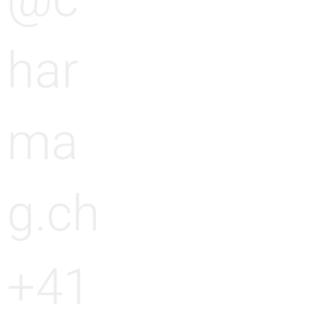
@c
har
ma
g.ch
+41