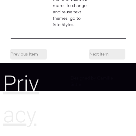
more. To change
and reuse text
themes, go to
Site Styles.
Previous Item
Next Item
Priv
Designed by Camille
Sitter
acy