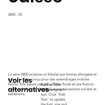
2800 : 20
La série 2800 propose un frétalet aux formes allongées et
Voir les
coins arrondis, conçu pour des assemblages mobiles
fiables. Elle assure une articulation fluide et une fixation
Add a Title
alternatives
stable, idéale pour des réalisations nécessitant solidité et
Add paragraph
esthétisme.
text. Click “Edit
Text” to update
the font, size and