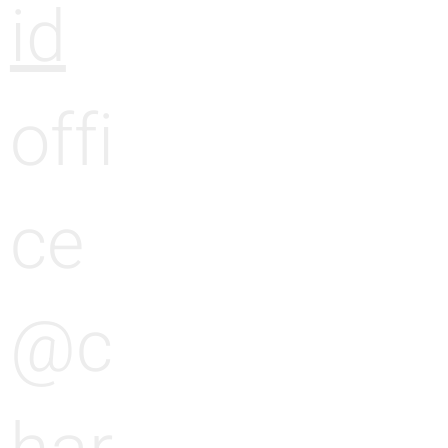
id
offi
ce
@c