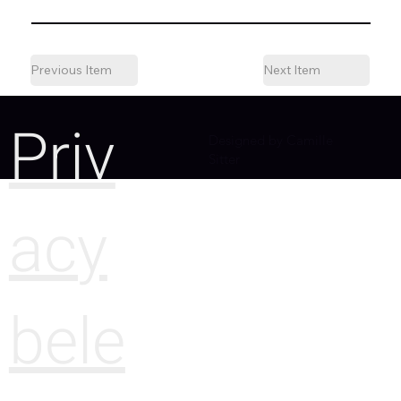
Previous Item
Next Item
Priv
Designed by Camille
Sitter
acy
bele