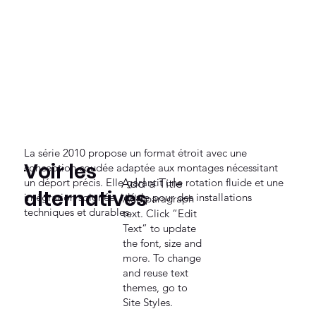
La série 2010 propose un format étroit avec une
Voir les
conception coudée adaptée aux montages nécessitant
un déport précis. Elle garantit une rotation fluide et une
Add a Title
alternatives
intégration soignée, idéale pour des installations
Add paragraph
techniques et durables.
text. Click “Edit
Text” to update
the font, size and
more. To change
and reuse text
themes, go to
Site Styles.