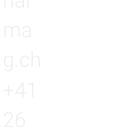
har
ma
g.ch
+41
26