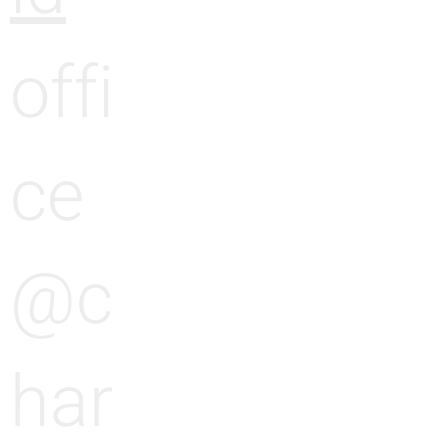
offi
ce
@c
har