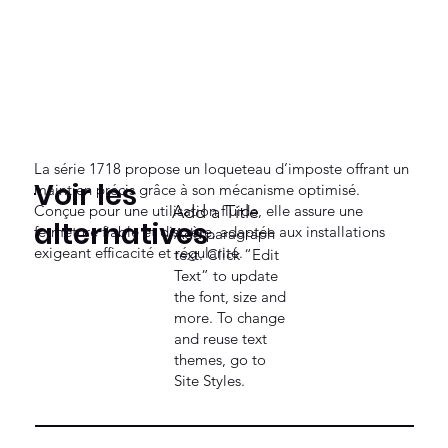
La série 1718 propose un loqueteau d’imposte offrant un
Voir les
maintien précis grâce à son mécanisme optimisé.
Conçue pour une utilisation fluide, elle assure une
Add a Title
alternatives
fermeture fiable et discrète, adaptée aux installations
Add paragraph
exigeant efficacité et régularité.
text. Click “Edit
Text” to update
the font, size and
more. To change
and reuse text
themes, go to
Site Styles.