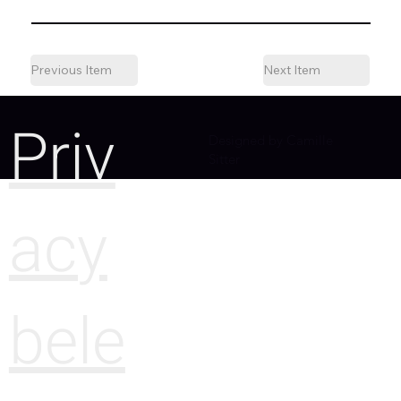
Previous Item
Next Item
Priv
Designed by Camille
Sitter
acy
bele