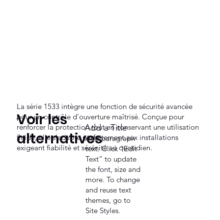
La série 1533 intègre une fonction de sécurité avancée
Voir les
pour un contrôle d’ouverture maîtrisé. Conçue pour
renforcer la protection tout en conservant une utilisation
Add a Title
alternatives
fluide, elle s’adapte parfaitement aux installations
Add paragraph
exigeant fiabilité et sérénité au quotidien.
text. Click “Edit
Text” to update
the font, size and
more. To change
and reuse text
themes, go to
Site Styles.