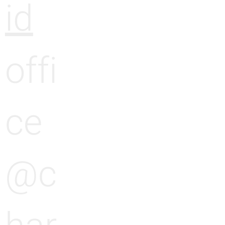
id
offi
ce
@c