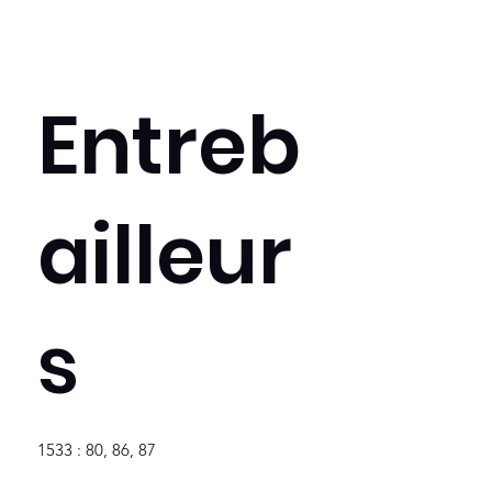
Entreb
ailleur
s
1533 : 80, 86, 87