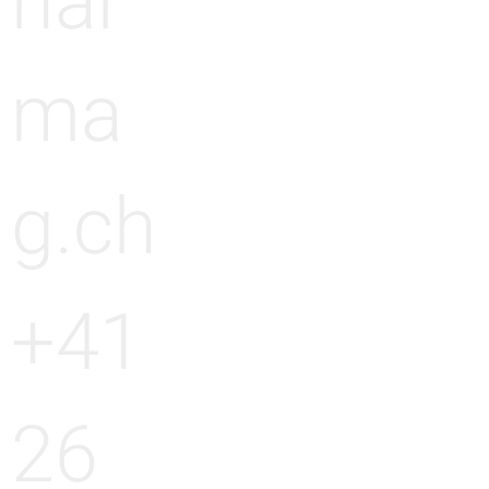
har
ma
g.ch
+41
26