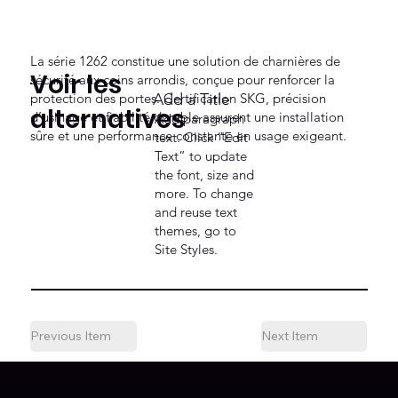
La série 1262 constitue une solution de charnières de
Voir les
sécurité aux coins arrondis, conçue pour renforcer la
protection des portes. Certification SKG, précision
Add a Title
alternatives
d’usinage et fiabilité durable assurent une installation
Add paragraph
sûre et une performance constante en usage exigeant.
text. Click “Edit
Text” to update
the font, size and
more. To change
and reuse text
themes, go to
Site Styles.
Previous Item
Next Item