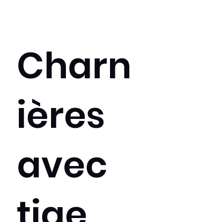
Charn
ières
avec
tige