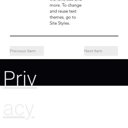
more. To change
and reuse text
themes, go to
Site Styles.
Previous Item
Next Item
Priv
Designed by Camille
Sitter
acy