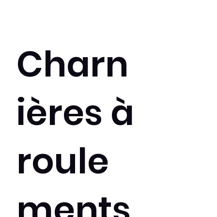
Charn
ières à
roule
ments