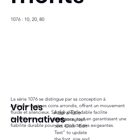
1076 : 10, 20, 80
La série 1076 se distingue par sa conception à
Voir les
roulements et ses coins arrondis, offrant un mouvement
fluide et silencieux. Sa tige dégondable facilite
Add a Title
alternatives
l’installation et la maintenance, tout en garantissant une
Add paragraph
fiabilité durable pour des applications exigeantes.
text. Click “Edit
Text” to update
the font, size and