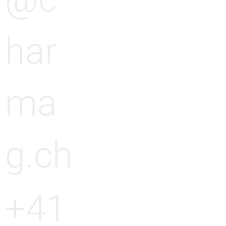
@c
har
ma
g.ch
+41