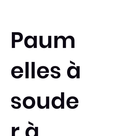
Paum
elles à
soude
r à