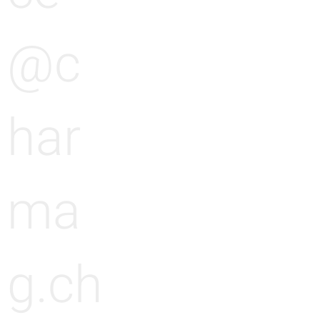
@c
har
ma
g.ch