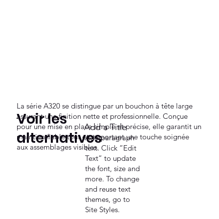
La série A320 se distingue par un bouchon à tête large
Voir les
assurant une finition nette et professionnelle. Conçue
pour une mise en place simple et précise, elle garantit un
Add a Title
alternatives
maintien fiable tout en apportant une touche soignée
Add paragraph
aux assemblages visibles.
text. Click “Edit
Text” to update
the font, size and
more. To change
and reuse text
themes, go to
Site Styles.