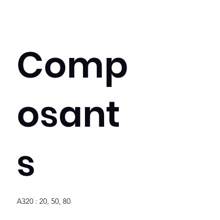
Comp
osant
s
A320 : 20, 50, 80