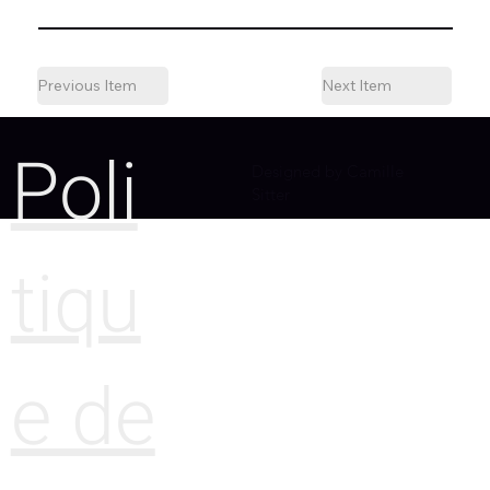
Previous Item
Next Item
Poli
Designed by Camille
Sitter
tiqu
e de