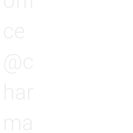
offi
ce
@c
har
ma