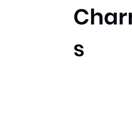
Char
s