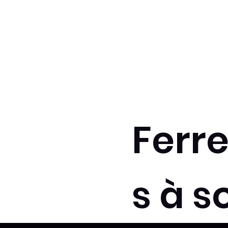
Ferr
s à s