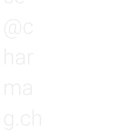
@c
har
ma
g.ch