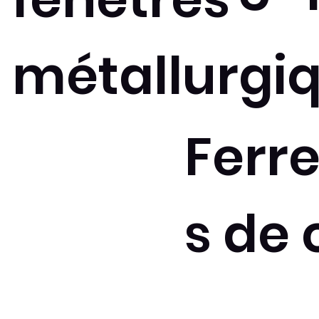
métallurgi
Ferr
s de 