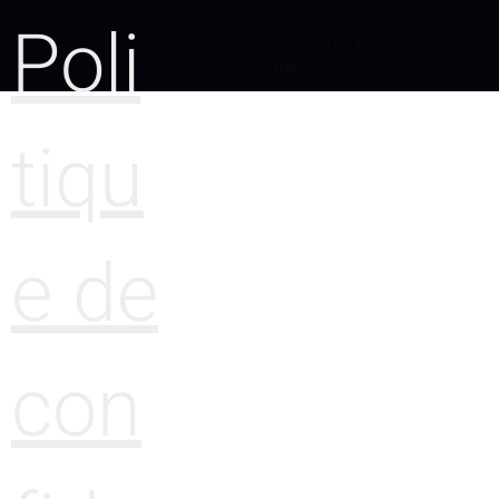
Poli
Designed by Camille
Sitter
tiqu
e de
con