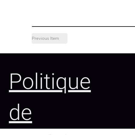
Previous Item
Politique
de