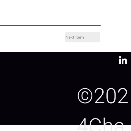
Next Item
©202
4Cha