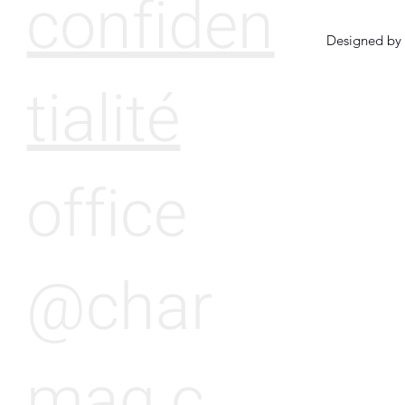
confiden
Designed by 
tialité
office
@char
mag.c