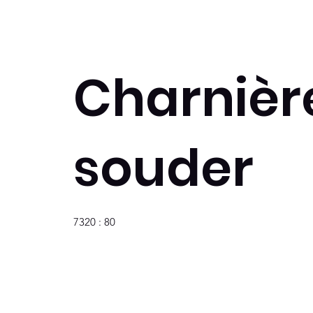
Charnièr
souder
7320 : 80