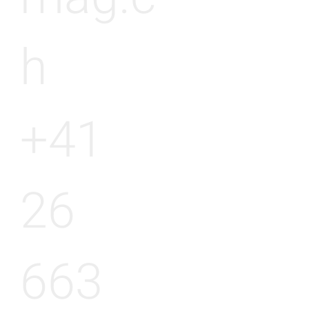
h
+41
26
663