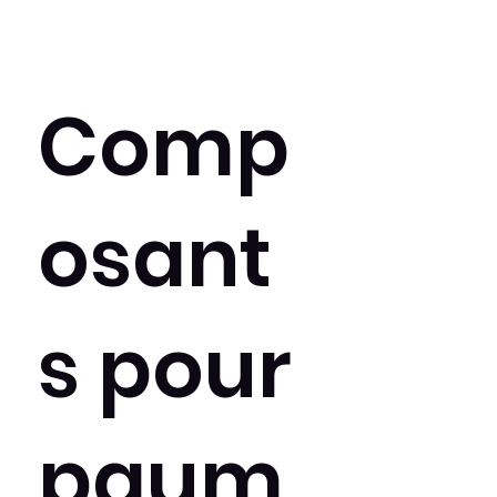
Comp
osant
s pour
paum