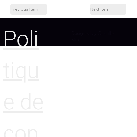
Previous Item
Next Item
Poli
Designed by Camille
Sitter
tiqu
e de
con