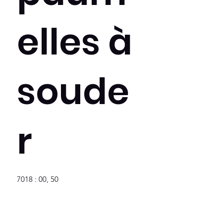
elles à
soude
r
7018 : 00, 50