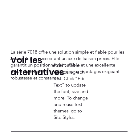
La série 7018 offre une solution simple et fiable pour les
Voir les
assemblages nécessitant un axe de liaison précis. Elle
garantit un positionnement stable et une excellente
Add a Title
alternatives
tenue dans le temps, adaptée aux montages exigeant
Add paragraph
robustesse et constance.
text. Click “Edit
Text” to update
the font, size and
more. To change
and reuse text
themes, go to
Site Styles.