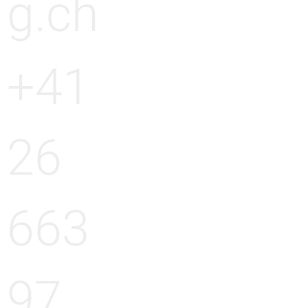
g.ch
+41
26
663
97