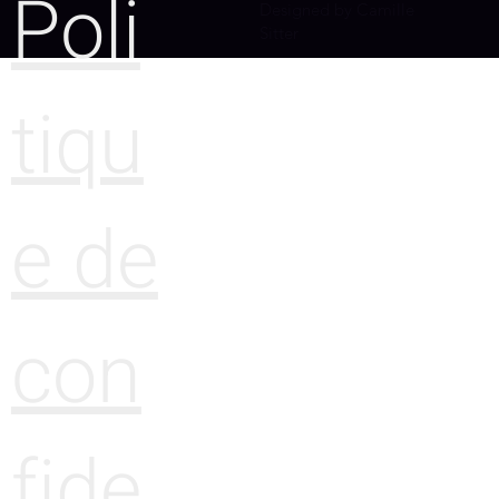
Poli
Designed by Camille
Sitter
tiqu
e de
con
fide