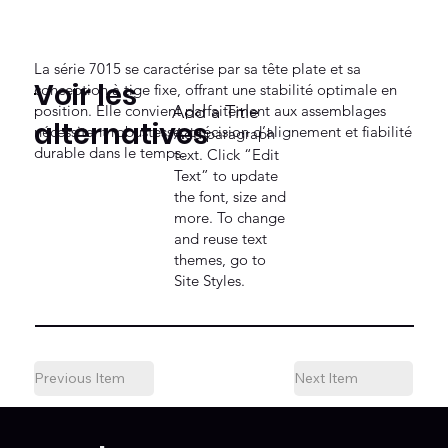
La série 7015 se caractérise par sa tête plate et sa
Voir les
conception à tige fixe, offrant une stabilité optimale en
position. Elle convient parfaitement aux assemblages
Add a Title
alternatives
nécessitant robustesse, précision d’alignement et fiabilité
Add paragraph
durable dans le temps.
text. Click “Edit
Text” to update
the font, size and
more. To change
and reuse text
themes, go to
Site Styles.
Previous Item
Next Item