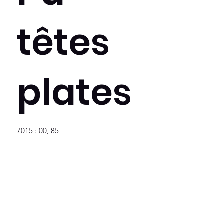
têtes
plates
7015 : 00, 85