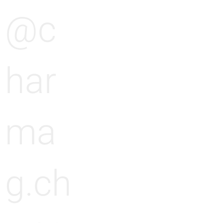
@c
har
ma
g.ch