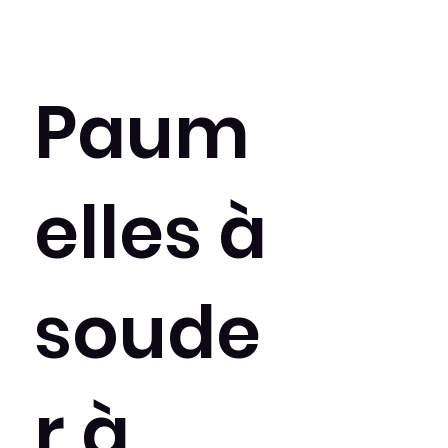
Paum
elles à
soude
r à