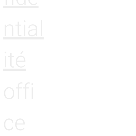
ntial
ité
offi
ce