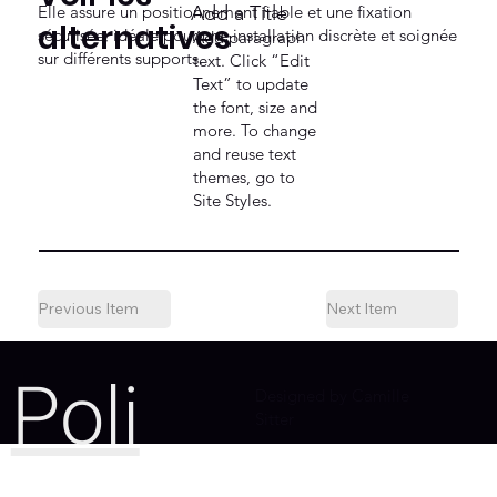
Elle assure un positionnement fiable et une fixation
Add a Title
alternatives
sécurisée, idéale pour une installation discrète et soignée
Add paragraph
sur différents supports.
text. Click “Edit
Text” to update
the font, size and
more. To change
and reuse text
themes, go to
Site Styles.
Previous Item
Next Item
Poli
Designed by Camille
Sitter