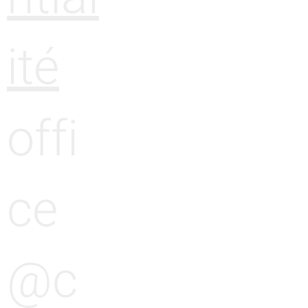
ité
offi
ce
@c