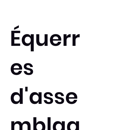
Équerr
es
d'asse
mblag