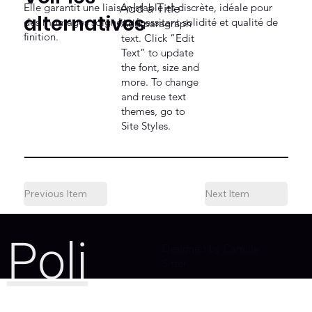
Elle garantit une liaison stable et discrète, idéale pour
Add a Title
alternatives
des montages soignés nécessitant solidité et qualité de
Add paragraph
finition.
text. Click “Edit
Text” to update
the font, size and
more. To change
and reuse text
themes, go to
Site Styles.
Previous Item
Next Item
Poli
Designed by Camille
Sitter