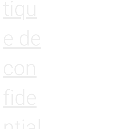
tiqu
e de
con
fide
ntial