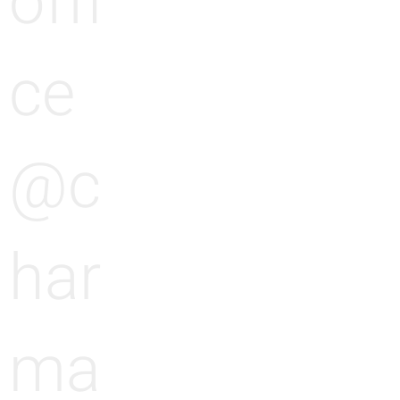
offi
ce
@c
har
ma