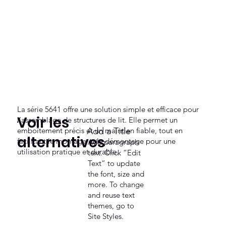
La série 5641 offre une solution simple et efficace pour
Voir les
l’assemblage de structures de lit. Elle permet un
emboîtement précis et un maintien fiable, tout en
Add a Title
alternatives
facilitant le montage et le démontage pour une
Add paragraph
utilisation pratique et durable.
text. Click “Edit
Text” to update
the font, size and
more. To change
and reuse text
themes, go to
Site Styles.