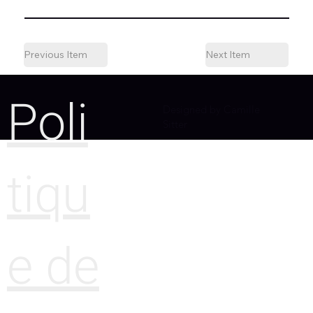
Previous Item
Next Item
Poli
Designed by Camille
Sitter
tiqu
e de