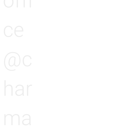
offi
ce
@c
har
ma