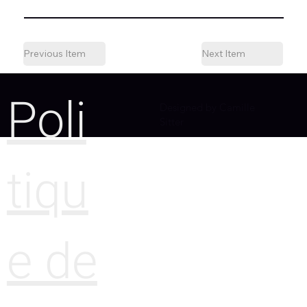
Previous Item
Next Item
Poli
Designed by Camille
Sitter
tiqu
e de