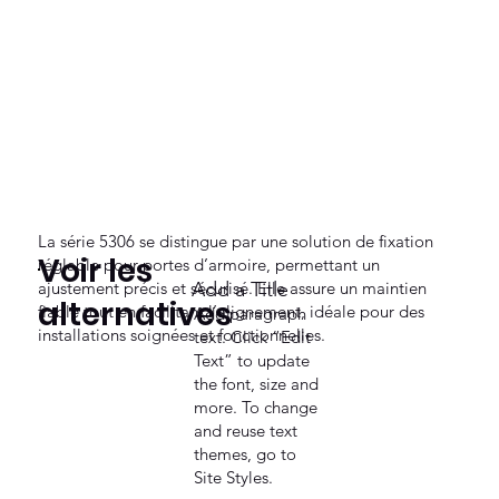
La série 5306 se distingue par une solution de fixation
Voir les
réglable pour portes d’armoire, permettant un
ajustement précis et sécurisé. Elle assure un maintien
Add a Title
alternatives
fiable tout en facilitant l’alignement, idéale pour des
Add paragraph
installations soignées et fonctionnelles.
text. Click “Edit
Text” to update
the font, size and
more. To change
and reuse text
themes, go to
Site Styles.