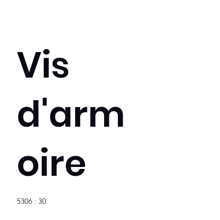
Vis
d'arm
oire
5306 : 30