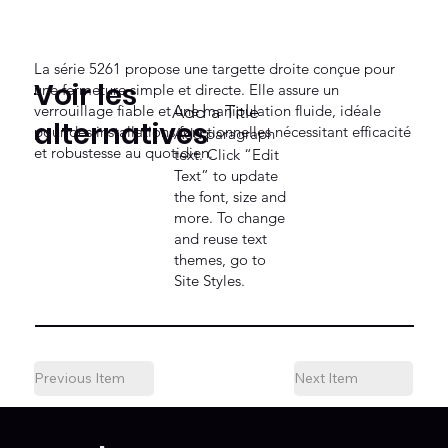
La série 5261 propose une targette droite conçue pour
Voir les
une fermeture simple et directe. Elle assure un
verrouillage fiable et une manipulation fluide, idéale
Add a Title
alternatives
pour des installations fonctionnelles nécessitant efficacité
Add paragraph
et robustesse au quotidien.
text. Click “Edit
Text” to update
the font, size and
more. To change
and reuse text
themes, go to
Site Styles.
Previous Item
Next Item