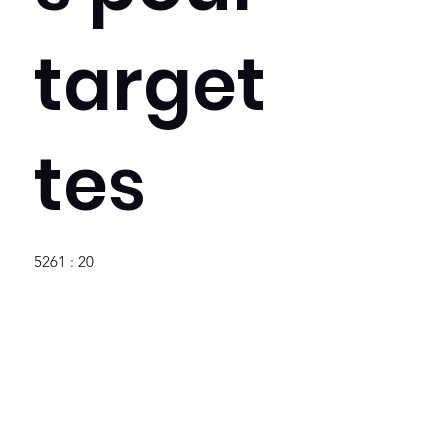
target
tes
5261 : 20