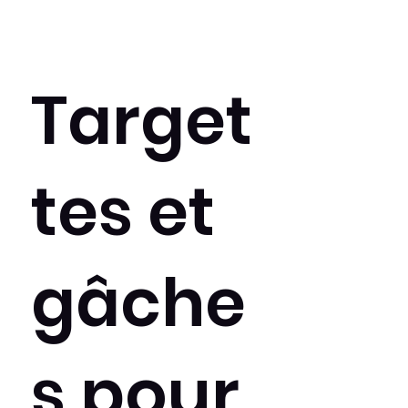
Target
tes et
gâche
s pour