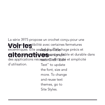
La série 3975 propose un crochet conçu pour une
Voir les
parfaite compatibilité avec certaines fermetures
excentriques. Elle assure un accrochage précis et
Add a Title
alternatives
sécurisé, garantissant un maintien fiable et durable dans
Add paragraph
des applications nécessitant efficacité et simplicité
text. Click “Edit
d’utilisation.
Text” to update
the font, size and
more. To change
and reuse text
themes, go to
Site Styles.