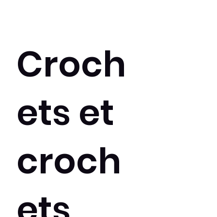
Croch
ets et
croch
ets