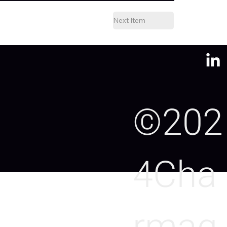
Next Item
©202
4Cha