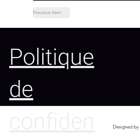
Previous Item
Politique
de
confiden
Designed by 