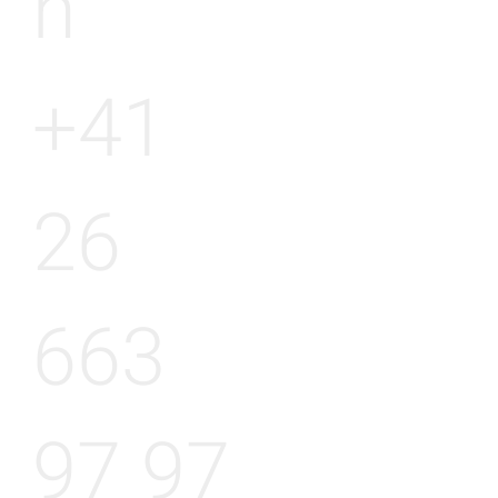
h
+41
26
663
97 97