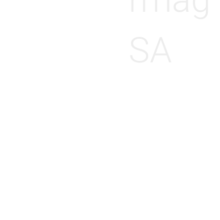
rmag
SA