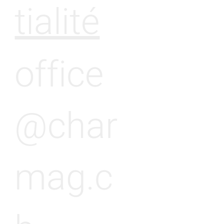
tialité
office
@char
mag.c