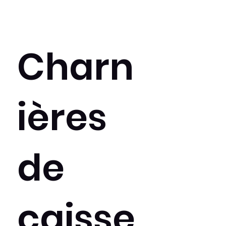
Charn
ières
de
caisse