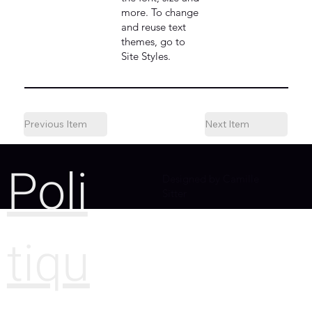
more. To change
and reuse text
themes, go to
Site Styles.
Previous Item
Next Item
Poli
Designed by Camille
Sitter
tiqu