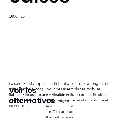
2800 : 20
La série 2800 propose un frétalet aux formes allongées et
Voir les
coins arrondis, conçu pour des assemblages mobiles
fiables. Elle assure une articulation fluide et une fixation
Add a Title
alternatives
stable, idéale pour des réalisations nécessitant solidité et
Add paragraph
esthétisme.
text. Click “Edit
Text” to update
the font, size and