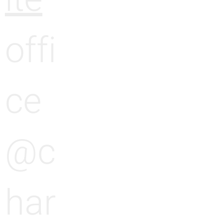
offi
ce
@c
har