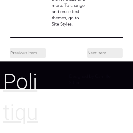
more. To change
and reuse text
themes, go to
Site Styles.
Previous Item
Next Item
Poli
Designed by Camille
Sitter
tiqu