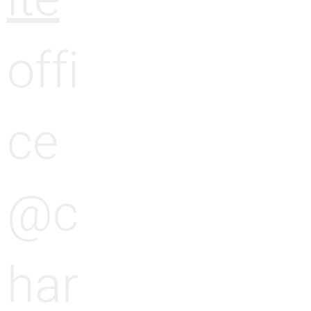
offi
ce
@c
har