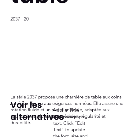
2037 : 20
La série 2037 propose une charnière de table aux coins
Voir les
carrés conforme aux exigences normées. Elle assure une
rotation fluide et un maintien fiable, adaptée aux
Add a Title
alternatives
applications nécessitant précision, régularité et
Add paragraph
durabilité.
text. Click “Edit
Text” to update
the font, size and