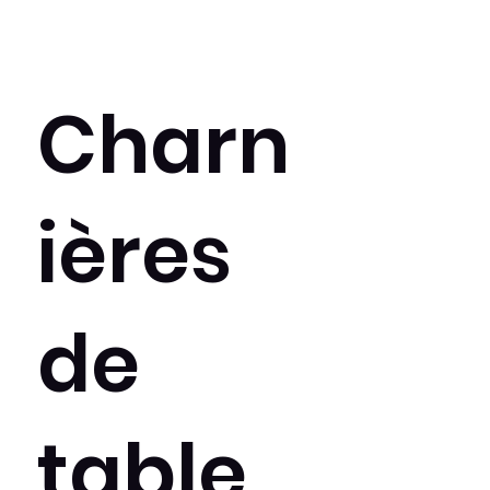
Charn
ières
de
table